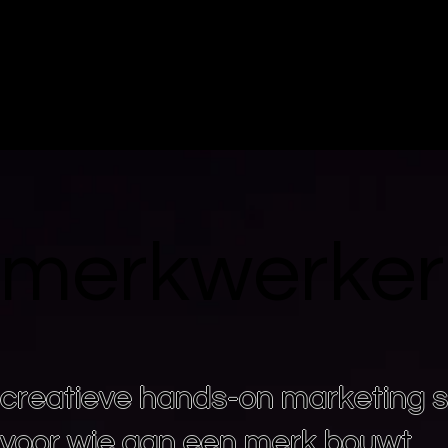
merkwerker
creatieve hands-on marketing 
voor wie aan een merk bouwt