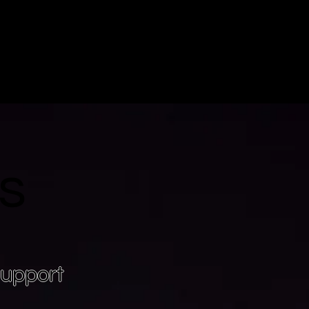
s
support