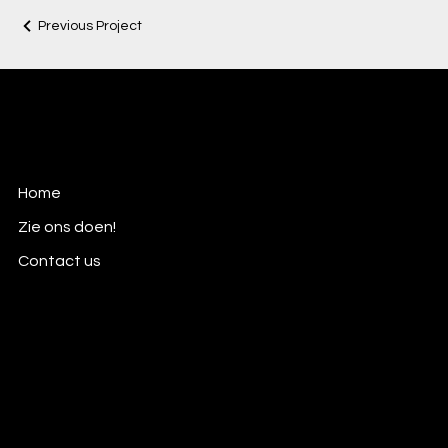
Previous Project
Kapitan
merkwerkers
Home
Zie ons doen!
Contact us
Mail:
ahoi@kapitan.be
Tel: +32 (0)479 31 10 56
Bulsstraat 87
B-3570 Alken, België
Privacy Policy